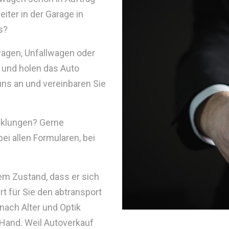
iter in der Garage in
s?
wagen, Unfallwagen oder
und holen das Auto
uns an und vereinbaren Sie
cklungen? Gerne
i allen Formularen, bei
nem Zustand, dass er sich
t für Sie den abtransport
 nach Alter und Optik
Hand. Weil Autoverkauf