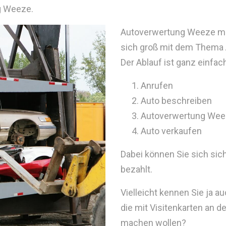
g Weeze.
Autoverwertung Weeze mach
sich groß mit dem Thema
Der Ablauf ist ganz einfac
Anrufen
Auto beschreiben
Autoverwertung Wee
Auto verkaufen
Dabei können Sie sich sic
bezahlt.
Vielleicht kennen Sie ja 
die mit Visitenkarten an 
machen wollen?