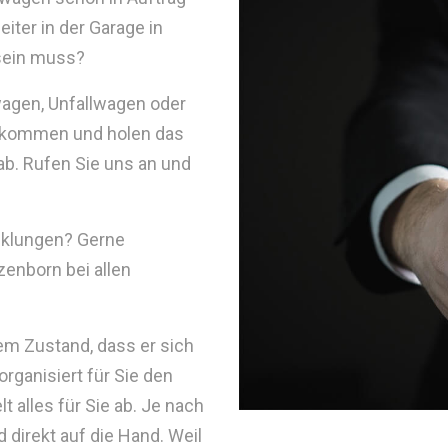
iter in der Garage in
 sein muss?
wagen, Unfallwagen oder
n kommen und holen das
b. Rufen Sie uns an und
cklungen? Gerne
enborn bei allen
nem Zustand, dass er sich
rganisiert für Sie den
 alles für Sie ab. Je nach
direkt auf die Hand. Weil