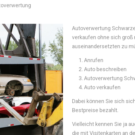
utoverwertung
Autoverwertung Schwarzenb
verkaufen ohne sich groß
auseinandersetzten zu müs
Anrufen
Auto beschreiben
Autoverwertung Sch
Auto verkaufen
Dabei können Sie sich si
Bestpreise bezahlt.
Vielleicht kennen Sie ja 
die mit Visitenkarten an 