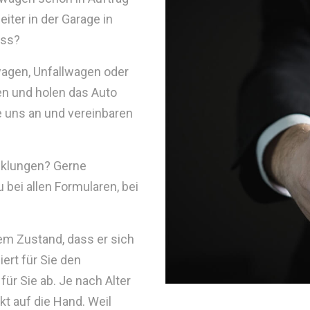
iter in der Garage in
uss?
wagen, Unfallwagen oder
n und holen das Auto
e uns an und vereinbaren
cklungen? Gerne
bei allen Formularen, bei
nem Zustand, dass er sich
ert für Sie den
für Sie ab. Je nach Alter
t auf die Hand. Weil