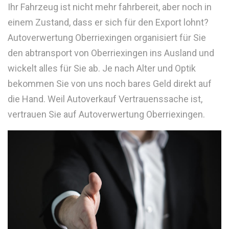
Ihr Fahrzeug ist nicht mehr fahrbereit, aber noch in
einem Zustand, dass er sich für den Export lohnt?
Autoverwertung Oberriexingen organisiert für Sie
den abtransport von Oberriexingen ins Ausland und
wickelt alles für Sie ab. Je nach Alter und Optik
bekommen Sie von uns noch bares Geld direkt auf
die Hand. Weil Autoverkauf Vertrauenssache ist,
vertrauen Sie auf Autoverwertung Oberriexingen.