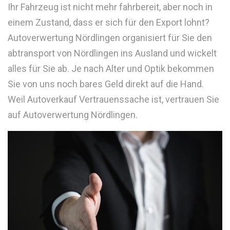
Ihr Fahrzeug ist nicht mehr fahrbereit, aber noch in
einem Zustand, dass er sich für den Export lohnt?
Autoverwertung Nördlingen organisiert für Sie den
abtransport von Nördlingen ins Ausland und wickelt
alles für Sie ab. Je nach Alter und Optik bekommen
Sie von uns noch bares Geld direkt auf die Hand.
Weil Autoverkauf Vertrauenssache ist, vertrauen Sie
auf Autoverwertung Nördlingen.