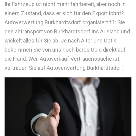
Ihr Fahrzeug ist nicht mehr fahrbereit, aber noch in
einem Zustand, dass er sich für den Export lohnt?
Autoverwertung Burkhardtsdorf organisiert für Sie
den abtransport von Burkhardtsdorf ins Ausland und
wickelt alles für Sie ab. Je nach Alter und Optik
bekommen Sie von uns noch bares Geld direkt auf
die Hand. Weil Autoverkauf Vertrauenssache ist,
vertrauen Sie auf Autoverwertung Burkhardtsdorf.