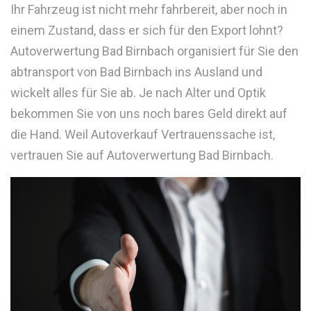
Ihr Fahrzeug ist nicht mehr fahrbereit, aber noch in
einem Zustand, dass er sich für den Export lohnt?
Autoverwertung Bad Birnbach organisiert für Sie den
abtransport von Bad Birnbach ins Ausland und
wickelt alles für Sie ab. Je nach Alter und Optik
bekommen Sie von uns noch bares Geld direkt auf
die Hand. Weil Autoverkauf Vertrauenssache ist,
vertrauen Sie auf Autoverwertung Bad Birnbach.